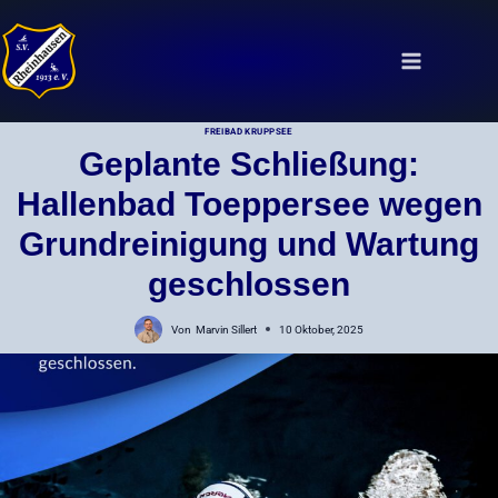
Zum
Inhalt
springen
FREIBAD KRUPPSEE
Geplante Schließung:
Hallenbad Toeppersee wegen
Grundreinigung und Wartung
geschlossen
Von
Marvin Sillert
10 Oktober, 2025