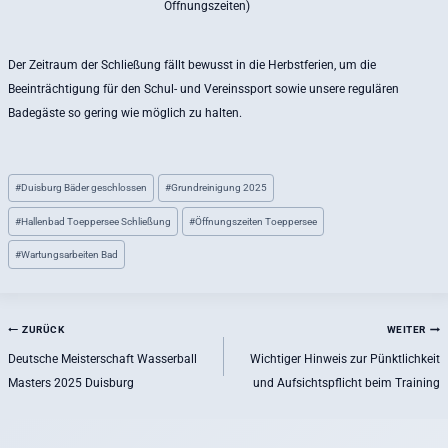
Öffnungszeiten)
Der Zeitraum der Schließung fällt bewusst in die Herbstferien, um die
Beeinträchtigung für den Schul- und Vereinssport sowie unsere regulären
Badegäste so gering wie möglich zu halten.
Schlagworte:
#
Duisburg Bäder geschlossen
#
Grundreinigung 2025
#
Hallenbad Toeppersee Schließung
#
Öffnungszeiten Toeppersee
#
Wartungsarbeiten Bad
Beitragsnavigation
ZURÜCK
WEITER
Deutsche Meisterschaft Wasserball
Wichtiger Hinweis zur Pünktlichkeit
Masters 2025 Duisburg
und Aufsichtspflicht beim Training