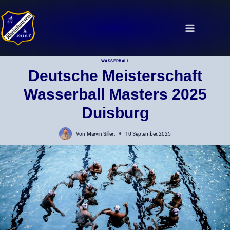
Zum
Inhalt
springen
WASSERBALL
Deutsche Meisterschaft
Wasserball Masters 2025
Duisburg
Von
Marvin Sillert
10 September, 2025