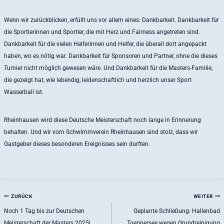
Wenn wir zurückblicken, erfüllt uns vor allem eines: Dankbarkeit. Dankbarkeit für
die Sportlerinnen und Sportler, die mit Herz und Fairness angetreten sind.
Dankbarkeit für die vielen Helferinnen und Helfer, die überall dort angepackt
haben, wo es nötig war. Dankbarkeit für Sponsoren und Partner, ohne die dieses
Turnier nicht möglich gewesen wäre. Und Dankbarkeit für die Masters-Familie,
die gezeigt hat, wie lebendig, leidenschaftlich und herzlich unser Sport
Wasserball ist.
Rheinhausen wird diese Deutsche Meisterschaft noch lange in Erinnerung
behalten. Und wir vom Schwimmverein Rheinhausen sind stolz, dass wir
Gastgeber dieses besonderen Ereignisses sein durften.
Beitragsnavigation
ZURÜCK
WEITER
Noch 1 Tag bis zur Deutschen
Geplante Schließung: Hallenbad
Meisterschaft der Masters 2025!
Toeppersee wegen Grundreinigung