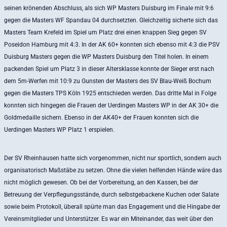
seinen krönenden Abschluss, als sich WP Masters Duisburg im Finale mit 9:6
gegen die Masters WF Spandau 04 durchsetzten. Gleichzeitig sicherte sich das
Masters Team Krefeld im Spiel um Platz drei einen knappen Sieg gegen SV
Poseidon Hamburg mit 4:3. In der AK 60+ konnten sich ebenso mit 4:3 die PSV
Duisburg Masters gegen die WP Masters Duisburg den Titel holen. In einem
packenden Spiel um Platz 3 in dieser Altersklasse konnte der Sieger erst nach
dem 5m-Werfen mit 10:9 zu Gunsten der Masters des SV Blau-Weiß Bochum
gegen die Masters TPS Köln 1925 entschieden werden. Das dritte Mal in Folge
konnten sich hingegen die Frauen der Uerdingen Masters WP in der AK 30+ die
Goldmedaille sichern. Ebenso in der AK40+ der Frauen konnten sich die
Uerdingen Masters WP Platz 1 erspielen.
Der SV Rheinhausen hatte sich vorgenommen, nicht nur sportlich, sondern auch
organisatorisch Maßstäbe zu setzen. Ohne die vielen helfenden Hände wäre das
nicht möglich gewesen. Ob bei der Vorbereitung, an den Kassen, bei der
Betreuung der Verpflegungsstände, durch selbstgebackene Kuchen oder Salate
sowie beim Protokoll, überall spürte man das Engagement und die Hingabe der
Vereinsmitglieder und Unterstützer. Es war ein Miteinander, das weit über den