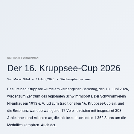
U
N
G
D
E
R
E
I
N
L
A
WETTKAMPFSCHWIMMEN
S
Der 16. Kruppsee-Cup 2026
S
R
Von
Marvin Sillert
14 Juni, 2026
Wettkampfschwimmen
E
G
Das Freibad Kruppsee wurde am vergangenen Samstag, den 13. Juni 2026,
E
wieder zum Zentrum des regionalen Schwimmsports. Der Schwimmverein
L
N
Rheinhausen 1913 e. V. lud zum traditionellen 16. Kruppsee-Cup ein, und
U
die Resonanz war überwältigend: 17 Vereine reisten mit insgesamt 308
N
Athletinnen und Athleten an, die mit beeindruckenden 1.362 Starts um die
D
Medaillen kämpften. Auch der…
Ö
F