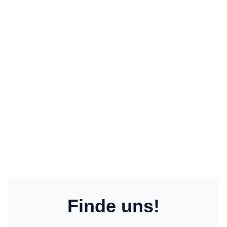
R
S
T
A
R
T
E
T
!
Finde uns!