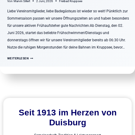
Von
Marvin Sillert
2 Juni, 2026
Freibad Kruppsee
Liebe Vereinsmitglieder, liebe Badegäste,es ist wieder so weit! Pünktlich zur
Sommersaison passen wir unsere Öffnungszeiten an und haben besonders
für unsere aktiven Frühaufsteher gute Nachrichten:Ab Dienstag, den 02.
Juni 2026, startet das beliebte Frühschwimmen!Dienstags und
donnerstags öffnen wir für unsere Vereinsmitglieder bereits ab 06:30 Uhr.
Nutze die ruhigen Morgenstunden für deine Bahnen im Kruppsee, bevor…
A
WEITERLESEN
B
D
E
M
0
2
.
J
U
Seit 1913 im Herzen von
N
Duisburg
I
:
F