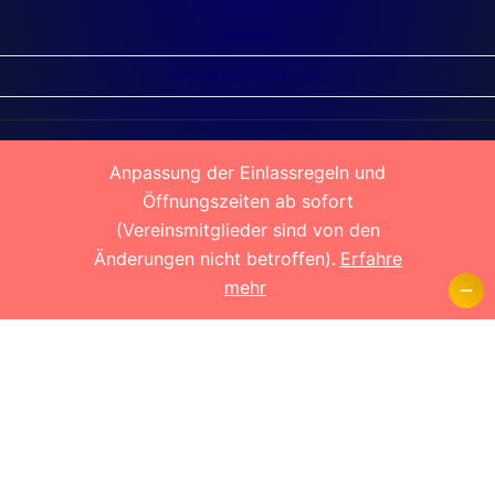
Newsletter
Anmeldung Schwimmkurs
Impressum
Datenschutz
Haftungsausschluss
Satzung
Anpassung der Einlassregeln und
Öffnungszeiten ab sofort
© 2026 Schwimmverein Rheinhausen 1913 e. V.
(Vereinsmitglieder sind von den
Änderungen nicht betroffen).
Erfahre
mehr