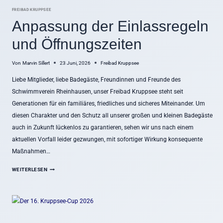
FREIBAD KRUPPSEE
Anpassung der Einlassregeln
und Öffnungszeiten
Von
Marvin Sillert
23 Juni, 2026
Freibad Kruppsee
Liebe Mitglieder, liebe Badegäste, Freundinnen und Freunde des
Schwimmverein Rheinhausen, unser Freibad Kruppsee steht seit
Generationen für ein familiäres, friedliches und sicheres Miteinander. Um
diesen Charakter und den Schutz all unserer großen und kleinen Badegäste
auch in Zukunft lückenlos zu garantieren, sehen wir uns nach einem
aktuellen Vorfall leider gezwungen, mit sofortiger Wirkung konsequente
Maßnahmen…
A
WEITERLESEN
N
P
A
S
S