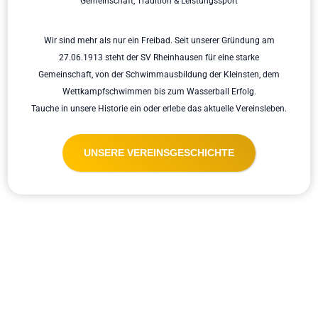
Gemeinschaft, Tradition & Leistungssport
R
Ü
H
Wir sind mehr als nur ein Freibad. Seit unserer Gründung am
S
27.06.1913 steht der SV Rheinhausen für eine starke
C
H
Gemeinschaft, von der Schwimmausbildung der Kleinsten, dem
W
Wettkampfschwimmen bis zum Wasserball Erfolg.
I
Tauche in unsere Historie ein oder erlebe das aktuelle Vereinsleben.
M
M
E
UNSERE VEREINSGESCHICHTE
N
F
Ü
R
M
I
T
G
L
I
E
D
E