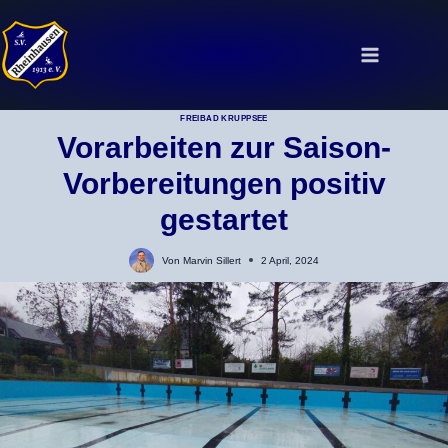
Zum
Inhalt
springen
FREIBAD KRUPPSEE
Vorarbeiten zur Saison-
Vorbereitungen positiv
gestartet
Von
Marvin Sillert
2 April, 2024