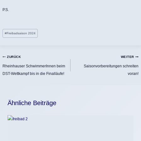
P.S.
Schlagworte:
#
Freibadsaison 2024
Beitragsnavigation
ZURÜCK
WEITER
Rheinhauser SchwimmerInnen beim
Saisonvorbereitungen schreiten
DST-Wettkampf bis in die Finalläufe!
voran!
Ähnliche Beiträge