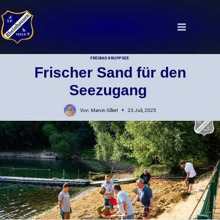
Zum
Inhalt
springen
FREIBAD KRUPPSEE
Frischer Sand für den
Seezugang
Von
Marvin Sillert
23 Juli, 2025