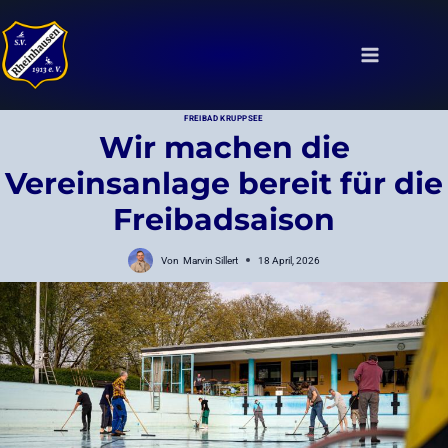
Zum
Inhalt
springen
FREIBAD KRUPPSEE
Wir machen die
Vereinsanlage bereit für die
Freibadsaison
Von
Marvin Sillert
18 April, 2026