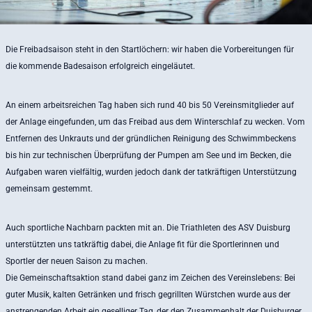
Die Freibadsaison steht in den Startlöchern: wir haben die Vorbereitungen für
die kommende Badesaison erfolgreich eingeläutet.
An einem arbeitsreichen Tag haben sich rund 40 bis 50 Vereinsmitglieder auf
der Anlage eingefunden, um das Freibad aus dem Winterschlaf zu wecken. Vom
Entfernen des Unkrauts und der gründlichen Reinigung des Schwimmbeckens
bis hin zur technischen Überprüfung der Pumpen am See und im Becken, die
Aufgaben waren vielfältig, wurden jedoch dank der tatkräftigen Unterstützung
gemeinsam gestemmt.
Auch sportliche Nachbarn packten mit an. Die Triathleten des ASV Duisburg
unterstützten uns tatkräftig dabei, die Anlage fit für die Sportlerinnen und
Sportler der neuen Saison zu machen.
Die Gemeinschaftsaktion stand dabei ganz im Zeichen des Vereinslebens: Bei
guter Musik, kalten Getränken und frisch gegrillten Würstchen wurde aus der
anstrengenden Arbeit ein geselliger Tag, der den Zusammenhalt der Duisburger