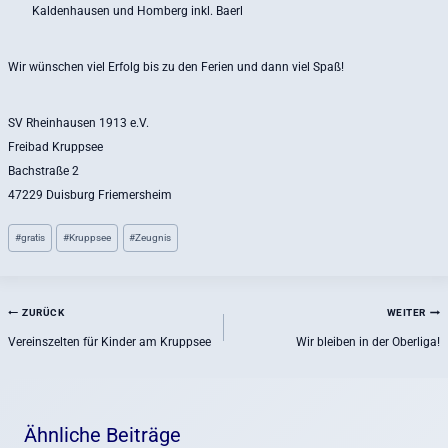
Kaldenhausen und Homberg inkl. Baerl
Wir wünschen viel Erfolg bis zu den Ferien und dann viel Spaß!
SV Rheinhausen 1913 e.V.
Freibad Kruppsee
Bachstraße 2
47229 Duisburg Friemersheim
Schlagworte:
#
gratis
#
Kruppsee
#
Zeugnis
Beitragsnavigation
ZURÜCK
WEITER
Vereinszelten für Kinder am Kruppsee
Wir bleiben in der Oberliga!
Ähnliche Beiträge