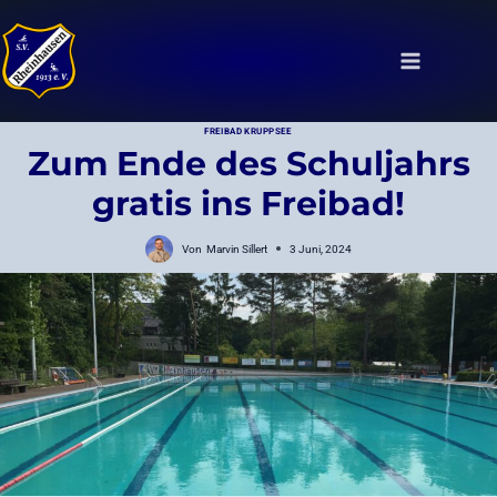
Zum
Inhalt
springen
FREIBAD KRUPPSEE
Zum Ende des Schuljahrs
gratis ins Freibad!
Von
Marvin Sillert
3 Juni, 2024