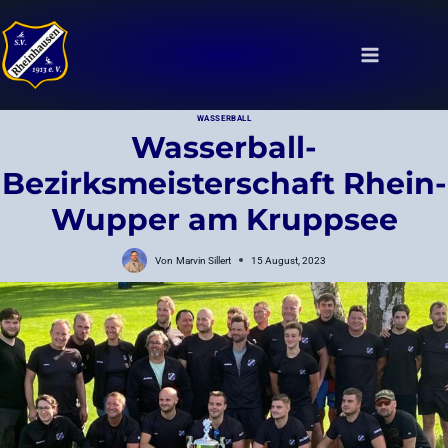
Zum
Inhalt
springen
WASSERBALL
Wasserball-
Bezirksmeisterschaft Rhein-
Wupper am Kruppsee
Von
Marvin Sillert
15 August, 2023