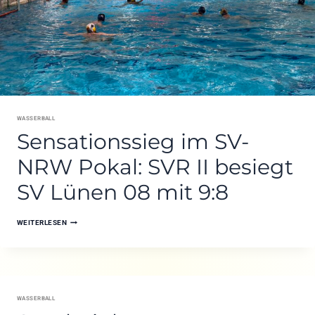
WASSERBALL
Sensationssieg im SV-
NRW Pokal: SVR II besiegt
SV Lünen 08 mit 9:8
SENSATIONSSIEG
WEITERLESEN
IM
SV-
NRW
POKAL:
SVR
WASSERBALL
II
BESIEGT