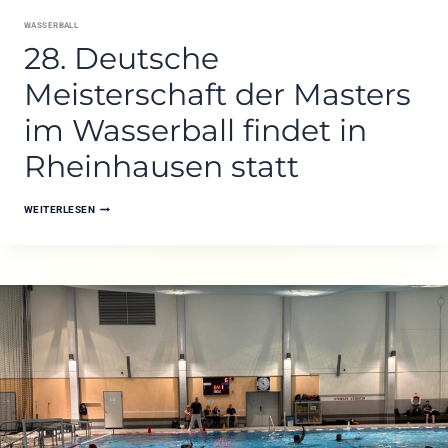
WASSERBALL
28. Deutsche
Meisterschaft der Masters
im Wasserball findet in
Rheinhausen statt
28.
WEITERLESEN
DEUTSCHE
MEISTERSCHAFT
DER
MASTERS
IM
WASSERBALL
FINDET
IN
RHEINHAUSEN
STATT