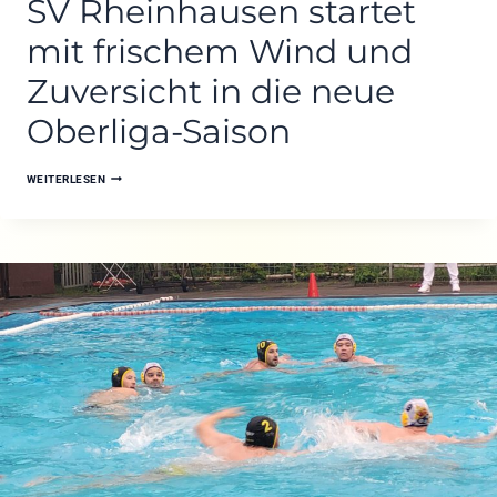
SV Rheinhausen startet
SV
mit frischem Wind und
LÜNEN
08
Zuversicht in die neue
MIT
9:8
Oberliga-Saison
SV
WEITERLESEN
RHEINHAUSEN
STARTET
MIT
FRISCHEM
WIND
UND
ZUVERSICHT
IN
DIE
NEUE
OBERLIGA-
SAISON