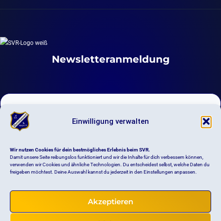
Newsletteranmeldung
Einwilligung verwalten
DIGITALES VEREINSLEBEN
Wir nutzen Cookies für dein bestmögliches Erlebnis beim SVR.
Newsletter
Damit unsere Seite reibungslos funktioniert und wir die Inhalte für dich verbessern können,
verwenden wir Cookies und ähnliche Technologien. Du entscheidest selbst, welche Daten du
freigeben möchtest. Deine Auswahl kannst du jederzeit in den Einstellungen anpassen.
Anmeldung Schwimmkurs
Akzeptieren
Impressum
Datenschutz
Haftungsausschluss
Satzung