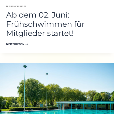
FREIBAD KRUPPSEE
Ab dem 02. Juni:
Frühschwimmen für
Mitglieder startet!
AB
WEITERLESEN
DEM
02.
JUNI:
FRÜHSCHWIMMEN
FÜR
MITGLIEDER
STARTET!