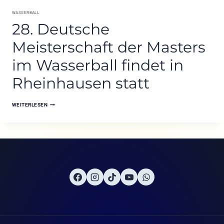
WASSERBALL
28. Deutsche
Meisterschaft der Masters
im Wasserball findet in
Rheinhausen statt
28.
WEITERLESEN
DEUTSCHE
MEISTERSCHAFT
DER
MASTERS
IM
WASSERBALL
FINDET
IN
RHEINHAUSEN
STATT