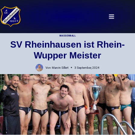
Zum
Inhalt
springen
WASSERBALL
SV Rheinhausen ist Rhein-
Wupper Meister
Von
Marvin Sillert
3 September, 2024