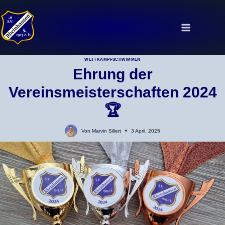
Zum
Inhalt
springen
WETTKAMPFSCHWIMMEN
Ehrung der
Vereinsmeisterschaften 2024
🏆
Von
Marvin Sillert
3 April, 2025